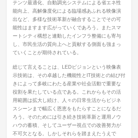
テンツ最適化、自動調光システムによる省エネ性
能向上、高解像度化による臨場感あふれる映像演
出など、多様な技術革新が融合することでその可
能性はますます広がっていくであろう。またスマ
ートシティ構想と連動したインフラ整備にも寄与
し、市民生活の質向上へと貢献する側面も強まっ
ていくことが期待されている。
総じて言えることは、LEDビジョンという映像表
示技術は、その卓越した機能性とIT技術との結び付
きによって多岐にわたる産業や社会活動で重要な
役割を果たしている点である。これからもその活
用範囲は拡大し続け、人々の日常生活からビジネ
スシーンまで幅広く恩恵をもたらすことになるだ
ろう。そのためには引き続き技術革新と運用ノウ
ハウの蓄積、そしてユーザー視点での改善努力が
不可欠となる。しかしそれらを踏まえたうえで