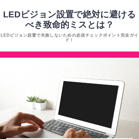
コ
ン
LEDビジョン設置で絶対に避ける
テ
べき致命的ミスとは？
ン
LEDビジョン設置で失敗しないための必須チェックポイント完全ガイ
ツ
ド！
へ
ス
コ
キ
ン
ッ
テ
プ
ン
ツ
へ
ス
キ
ッ
プ