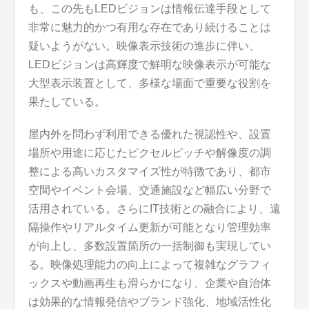
も、この先もLEDビジョンは情報伝達手段として
非常に魅力的かつ有用な存在であり続けることは
疑いようがない。映像表示技術の進歩に伴い、
LEDビジョンは高輝度で鮮明な映像表示が可能な
大型表示装置として、多様な場面で重要な役割を
果たしている。
屋内外を問わず利用できる優れた視認性や、設置
場所や用途に応じたピクセルピッチや解像度の調
整による高いカスタマイズ性が特徴であり、都市
空間やイベント会場、交通施設など幅広い分野で
活用されている。さらにIT技術との融合により、遠
隔操作やリアルタイム更新が可能となり管理効率
が向上し、多数設置箇所の一括制御も実現してい
る。映像処理能力の向上によって複雑なグラフィ
ックスや動画再生も滑らかになり、企業や自治体
は効果的な情報発信やブランド強化、地域活性化