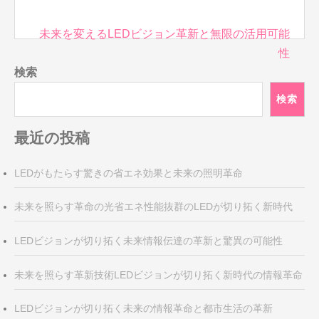
投
未来を変えるLEDビジョン革新と無限の活用可能
稿
性
ナ
検索
ビ
検索
ゲ
ー
最近の投稿
シ
ョ
ン
LEDがもたらす驚きの省エネ効果と未来の照明革命
未来を照らす革命の光省エネ性能抜群のLEDが切り拓く新時代
LEDビジョンが切り拓く未来情報伝達の革新と驚異の可能性
未来を照らす革新技術LEDビジョンが切り拓く新時代の情報革命
LEDビジョンが切り拓く未来の情報革命と都市生活の革新